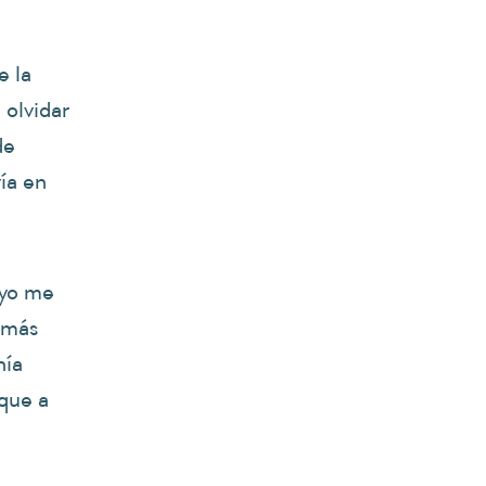
e la
 olvidar
de
ía en
 yo me
o más
nía
que a