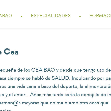
.
.
ABAO
ESPECIALIDADES
FORMAC
e Cea
pequeña de los CEA BAO y desde que tengo uso de
asa siempre se habló de SALUD. Inculcando por pa
res una vida sana a base del deporte, la alimentación
za y el amor… Años más tarde sería la conejilla de i
erman@s mayores que no me dieron otra cosa que
ncias.