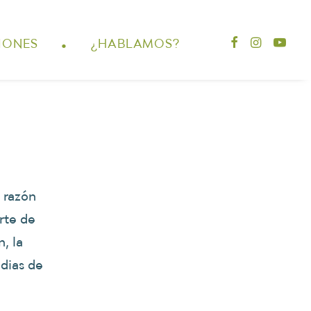
.
IONES
¿HABLAMOS?
 razón
rte de
, la
ndias de