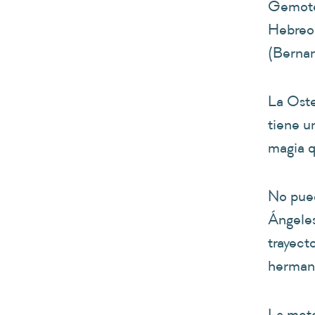
Gemoter
Hebreo,
(Bernar
La Ost
tiene u
magia q
No pued
Ángele
trayect
hermano
La meto