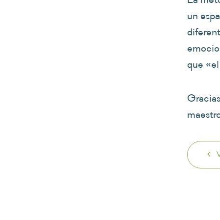
un espa
diferent
emocion
que «el
Gracias
maestro