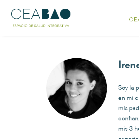
CE
Iren
Soy la 
en mi c
mis pad
confian
mis 3 h
experie