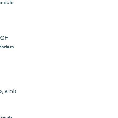
éndulo
VICH
rdadera
o, a mis
ión de