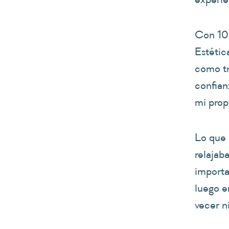
Con 10 
Estética
como tr
confian
mi prop
Lo que 
relajab
importa
luego e
vecer n