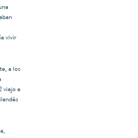
 una
taban
 vivir
e, a los
a
 viajo a
ilandés
a,