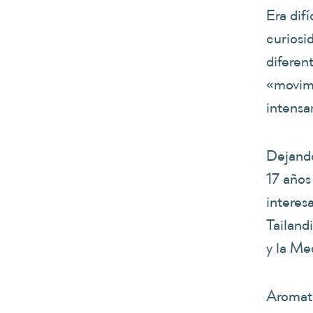
Era dif
curiosi
diferen
«movimi
intensa
Dejando
17 años
interes
Tailand
y la Me
Aromate