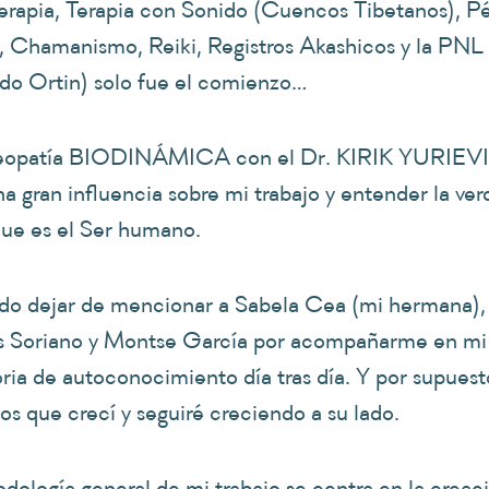
apia, Terapia con Sonido (Cuencos Tibetanos), P
 Chamanismo, Reiki, Registros Akashicos y la PNL
do Ortin) solo fue el comienzo…
eopatía BIODINÁMICA con el Dr. KIRIK YURIE
na gran influencia sobre mi trabajo y entender la ve
ue es el Ser humano.
o dejar de mencionar a Sabela Cea (mi hermana),
s Soriano y Montse García por acompañarme en mi
oria de autoconocimiento día tras día. Y por supuest
s que crecí y seguiré creciendo a su lado.
dología general de mi trabajo se centra en la creac