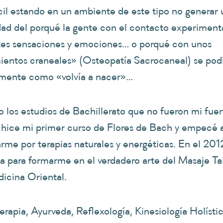
ícil estando en un ambiente de este tipo no generar
dad del porqué la gente con el contacto experimen
tes sensaciones y emociones… o porqué con unos
entos craneales» (Osteopatía Sacrocaneal) se podía
mente como «volvía a nacer»…
 los estudios de Bachillerato que no fueron mi fuert
 hice mi primer curso de Flores de Bach y empecé 
arme por terapias naturales y energéticas. En el 2012
ia para formarme en el verdadero arte del Masaje Ta
dicina Oriental.
rapia, Ayurveda, Reflexología, Kinesiología Holístic